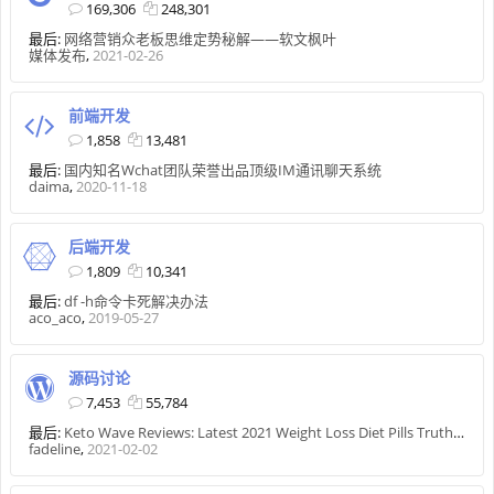
169,306
248,301
最后:
网络营销众老板思维定势秘解——软文枫叶
媒体发布
,
2021-02-26
前端开发
1,858
13,481
最后:
国内知名Wchat团队荣誉出品顶级IM通讯聊天系统
daima
,
2020-11-18
后端开发
1,809
10,341
最后:
df -h命令卡死解决办法
aco_aco
,
2019-05-27
源码讨论
7,453
55,784
最后:
Keto Wave Reviews: Latest 2021 Weight Loss Diet Pills Truth Revealed
fadeline
,
2021-02-02