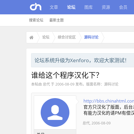
文章
论坛
图库
资源
会员
搜索论坛
最新主题
论坛
综合讨论区
源码讨论
论坛系统升级为Xenforo，欢迎大家测试！
谁给这个程序汉化下？
本帖由
总代
于
2006-08-09
发布。版面名称：
源码讨论
http://bbs.chinahtml.c
官方只汉化了版面，后台
有能力汉化的请PM有偿汉化:
总代
,
2006-08-09