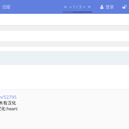
旧版
1
/
3
登录
om/52795
木有汉化
heart: