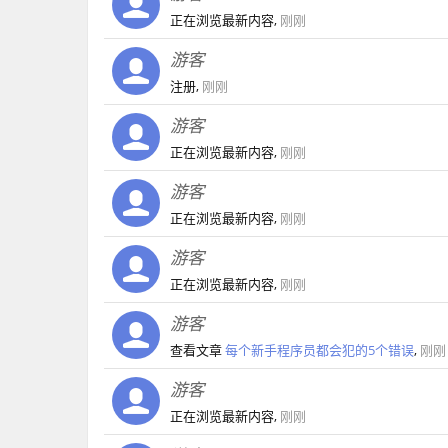
正在浏览最新内容,
刚刚
游客
注册,
刚刚
游客
正在浏览最新内容,
刚刚
游客
正在浏览最新内容,
刚刚
游客
正在浏览最新内容,
刚刚
游客
查看文章
每个新手程序员都会犯的5个错误
,
刚刚
游客
正在浏览最新内容,
刚刚