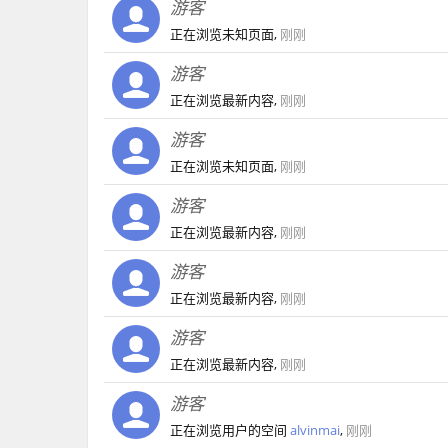
游客
正在浏览未知页面,
刚刚
游客
正在浏览最新内容,
刚刚
游客
正在浏览未知页面,
刚刚
游客
正在浏览最新内容,
刚刚
游客
正在浏览最新内容,
刚刚
游客
正在浏览最新内容,
刚刚
游客
正在浏览用户的空间
alvinmai
,
刚刚